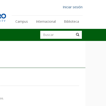
Menú
Iniciar sesión
de
cuenta
Campus
Internacional
Biblioteca
Enlaces
de
secundarios
Buscar
usuario
Buscar
Buscar