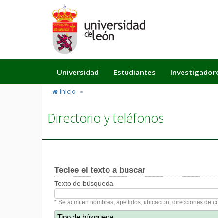
Pasar
al
contenido
principal
Navegación
Universidad
Estudiantes
Investigador
principal
Inicio
Directorio y teléfonos