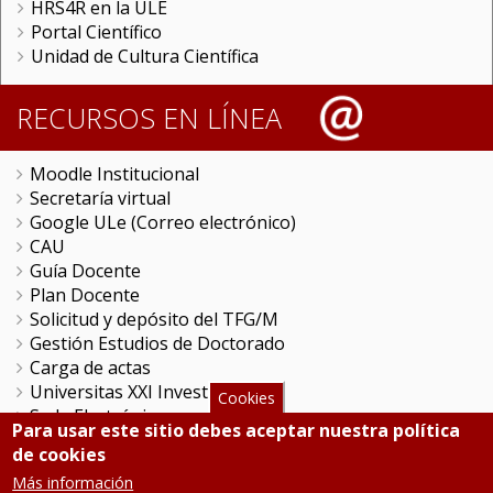
HRS4R en la ULE
Portal Científico
Unidad de Cultura Científica
RECURSOS EN LÍNEA
Moodle Institucional
Secretaría virtual
Google ULe (Correo electrónico)
CAU
Guía Docente
Plan Docente
Solicitud y depósito del TFG/M
Gestión Estudios de Doctorado
Carga de actas
Universitas XXI Investigación
Cookies
Sede Electrónica
Para usar este sitio debes aceptar nuestra política
Tramitador unileon
de cookies
Perfil del Contratante
Más información
Portal del Empleado