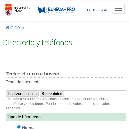
Pasar
Menú
al
Toggl
Iniciar sesión
de
contenido
navig
principal
cuenta
Inicio
de
Directorio y teléfonos
usuario