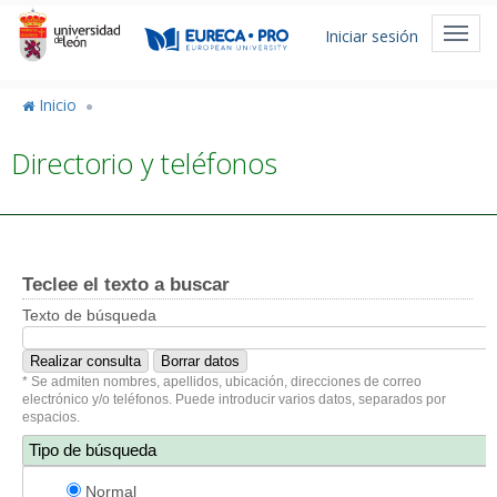
Pasar
Menú
al
Toggl
Iniciar sesión
de
contenido
navig
principal
cuenta
Inicio
de
Directorio y teléfonos
usuario