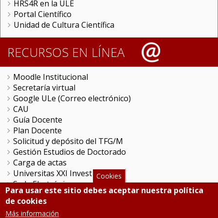
HRS4R en la ULE
Portal Científico
Unidad de Cultura Científica
RECURSOS EN LÍNEA
Moodle Institucional
Secretaría virtual
Google ULe (Correo electrónico)
CAU
Guía Docente
Plan Docente
Solicitud y depósito del TFG/M
Gestión Estudios de Doctorado
Carga de actas
Universitas XXI Investigación
Cookies
Sede Electrónica
Para usar este sitio debes aceptar nuestra política
Tramitador unileon
de cookies
Perfil del Contratante
Más información
Portal del Empleado