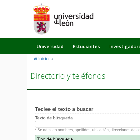
Pasar
al
contenido
principal
Navegación
Universidad
Estudiantes
Investigador
principal
Inicio
Directorio y teléfonos