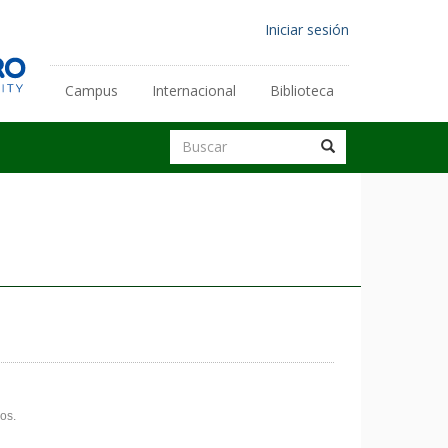
Menú
Iniciar sesión
de
cuenta
Campus
Internacional
Biblioteca
Enlaces
de
secundarios
Buscar
usuario
Buscar
Buscar