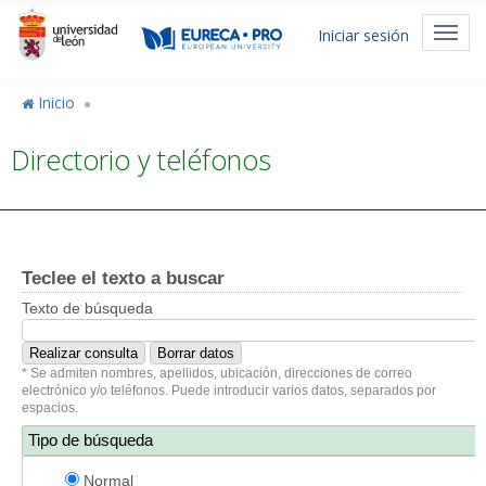
Pasar
Menú
al
Toggl
Iniciar sesión
de
contenido
navig
principal
cuenta
Inicio
de
Directorio y teléfonos
usuario