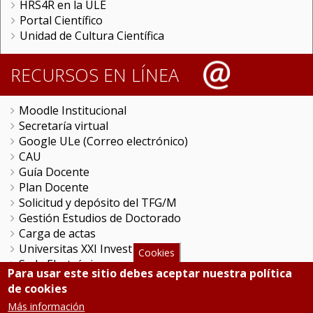
HRS4R en la ULE
Portal Científico
Unidad de Cultura Científica
RECURSOS EN LÍNEA
Moodle Institucional
Secretaría virtual
Google ULe (Correo electrónico)
CAU
Guía Docente
Plan Docente
Solicitud y depósito del TFG/M
Gestión Estudios de Doctorado
Carga de actas
Universitas XXI Investigación
Cookies
Sede Electrónica
Para usar este sitio debes aceptar nuestra política
Tramitador unileon
de cookies
Perfil del Contratante
Más información
Portal del Empleado