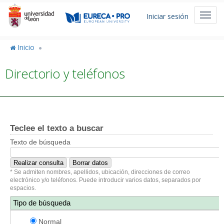
Pasar
Menú
al
Toggl
Iniciar sesión
de
contenido
navig
principal
cuenta
Inicio
de
Directorio y teléfonos
usuario