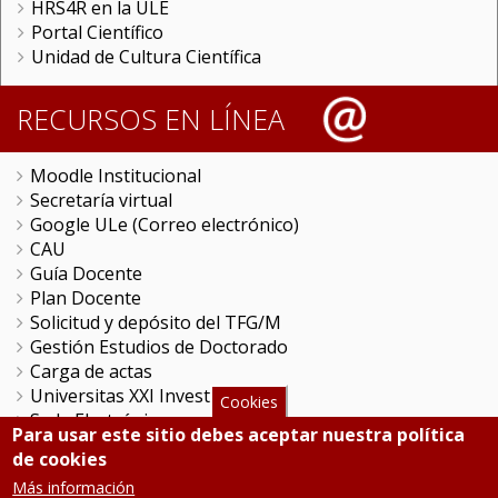
HRS4R en la ULE
Portal Científico
Unidad de Cultura Científica
RECURSOS EN LÍNEA
Moodle Institucional
Secretaría virtual
Google ULe (Correo electrónico)
CAU
Guía Docente
Plan Docente
Solicitud y depósito del TFG/M
Gestión Estudios de Doctorado
Carga de actas
Universitas XXI Investigación
Cookies
Sede Electrónica
Para usar este sitio debes aceptar nuestra política
Tramitador unileon
de cookies
Perfil del Contratante
Más información
Portal del Empleado