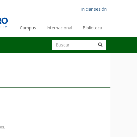
Menú
Iniciar sesión
de
cuenta
Campus
Internacional
Biblioteca
Enlaces
de
secundarios
Buscar
usuario
Buscar
Buscar