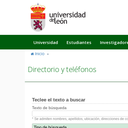
Pasar
al
contenido
principal
Navegación
Universidad
Estudiantes
Investigador
principal
Inicio
Directorio y teléfonos