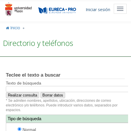
Pasar
Menú
al
Toggl
Iniciar sesión
de
contenido
navig
principal
cuenta
Inicio
de
Directorio y teléfonos
usuario