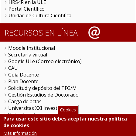
HRS4R en la ULE
Portal Científico
Unidad de Cultura Científica
RECURSOS EN LÍNEA
Moodle Institucional
Secretaría virtual
Google ULe (Correo electrónico)
CAU
Guía Docente
Plan Docente
Solicitud y depósito del TFG/M
Gestión Estudios de Doctorado
Carga de actas
Universitas XXI Investigación
Cookies
Sede Electrónica
Para usar este sitio debes aceptar nuestra política
Tramitador unileon
de cookies
Perfil del Contratante
Más información
Portal del Empleado