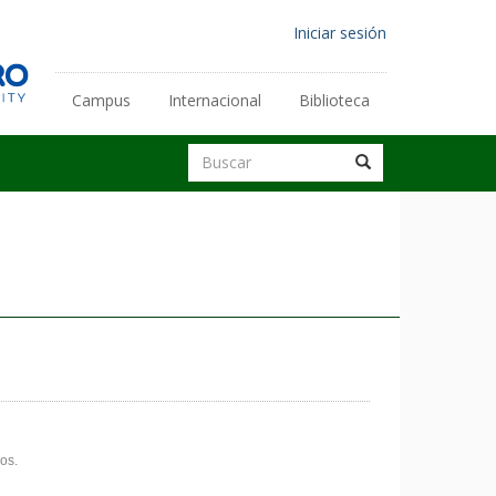
Menú
Iniciar sesión
de
cuenta
Campus
Internacional
Biblioteca
Enlaces
de
secundarios
Buscar
usuario
Buscar
Buscar