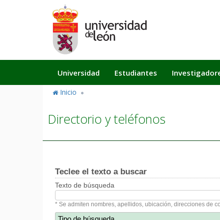
Pasar
al
contenido
principal
Navegación
Universidad
Estudiantes
Investigador
principal
Inicio
Directorio y teléfonos