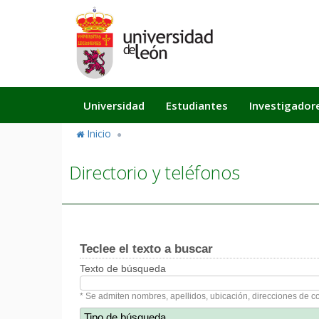
Pasar
al
contenido
principal
Navegación
Universidad
Estudiantes
Investigador
principal
Inicio
Directorio y teléfonos