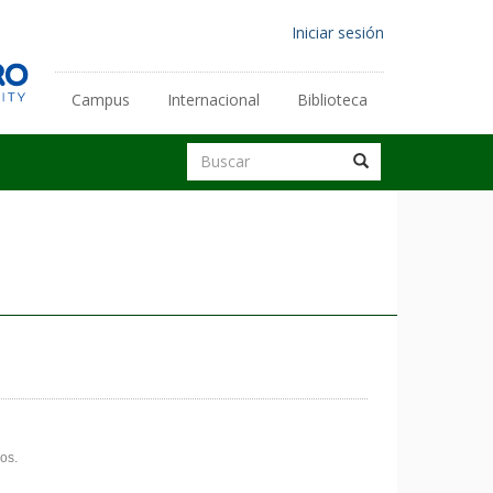
Menú
Iniciar sesión
de
cuenta
Campus
Internacional
Biblioteca
Enlaces
de
secundarios
Buscar
usuario
Buscar
Buscar