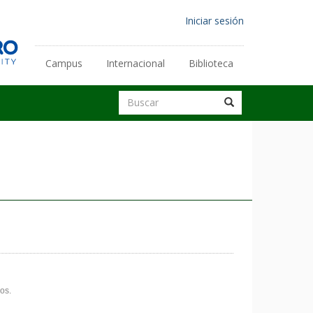
Menú
Iniciar sesión
de
cuenta
Campus
Internacional
Biblioteca
Enlaces
de
secundarios
Buscar
usuario
Buscar
Buscar