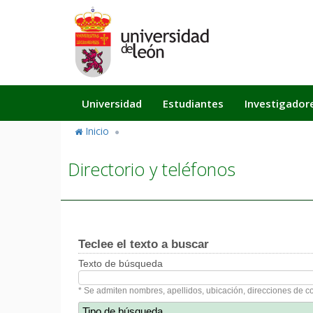
Pasar
al
contenido
principal
Navegación
Universidad
Estudiantes
Investigador
principal
Inicio
Directorio y teléfonos