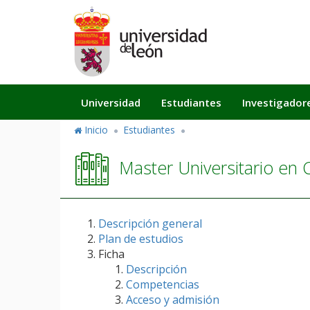
Pasar
al
contenido
principal
Navegación
Universidad
Estudiantes
Investigador
principal
Inicio
Estudiantes
Master Universitario en 
Descripción general
Plan de estudios
Ficha
Descripción
Competencias
Acceso y admisión