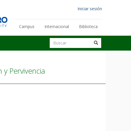
Menú
Iniciar sesión
de
Enlaces
cuenta
Campus
Internacional
Biblioteca
secundarios
de
Buscar
Buscar
usuario
Buscar
 y Pervivencia