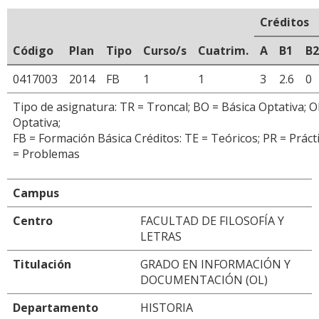
Créditos
Código
Plan
Tipo
Curso/s
Cuatrim.
A
B1
B2
0417003
2014
FB
1
1
3
2.6
0
Tipo de asignatura: TR = Troncal; BO = Básica Optativa; O
Optativa;
FB = Formación Básica Créditos: TE = Teóricos; PR = Prácti
= Problemas
Campus
Centro
FACULTAD DE FILOSOFÍA Y
LETRAS
Titulación
GRADO EN INFORMACIÓN Y
DOCUMENTACIÓN (OL)
Departamento
HISTORIA