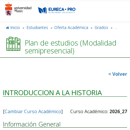
Pasar
al
contenido
principal
Inicio
Estudiantes
Oferta Académica
Grados
Grado e
Plan de estudios (Modalidad
semipresencial)
< Volver
INTRODUCCION A LA HISTORIA
[
Cambiar Curso Académico
]
Curso Académico:
2026_27
Información General