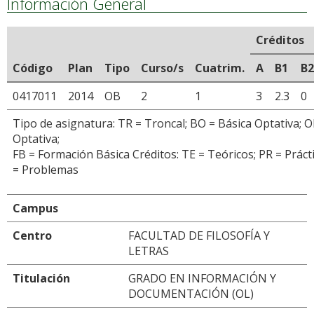
Información General
Créditos
Código
Plan
Tipo
Curso/s
Cuatrim.
A
B1
B2
0417011
2014
OB
2
1
3
2.3
0
Tipo de asignatura: TR = Troncal; BO = Básica Optativa; O
Optativa;
FB = Formación Básica Créditos: TE = Teóricos; PR = Prácti
= Problemas
Campus
Centro
FACULTAD DE FILOSOFÍA Y
LETRAS
Titulación
GRADO EN INFORMACIÓN Y
DOCUMENTACIÓN (OL)