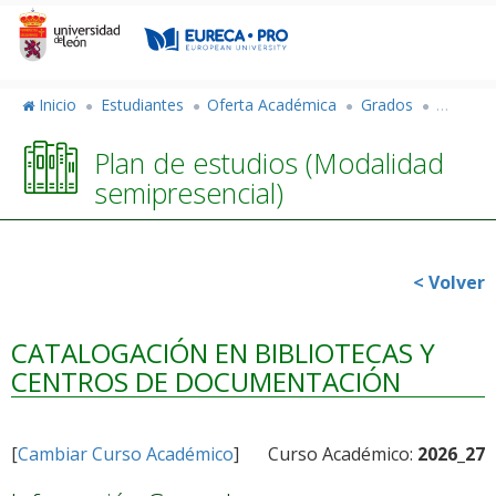
Pasar
al
contenido
principal
Inicio
Estudiantes
Oferta Académica
Grados
Grado e
Plan de estudios (Modalidad
semipresencial)
< Volver
CATALOGACIÓN EN BIBLIOTECAS Y
CENTROS DE DOCUMENTACIÓN
[
Cambiar Curso Académico
]
Curso Académico:
2026_27