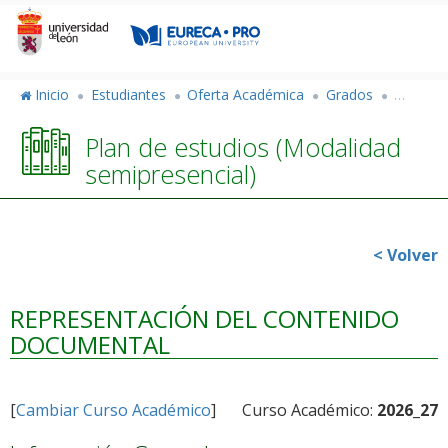
Pasar
al
contenido
principal
Inicio
Estudiantes
Oferta Académica
Grados
Grado e
Plan de estudios (Modalidad
semipresencial)
< Volver
REPRESENTACIÓN DEL CONTENIDO
DOCUMENTAL
[
Cambiar Curso Académico
]
Curso Académico:
2026_27