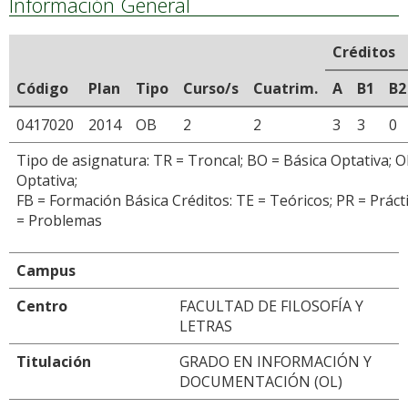
Información General
Créditos
Código
Plan
Tipo
Curso/s
Cuatrim.
A
B1
B2
0417020
2014
OB
2
2
3
3
0
Tipo de asignatura: TR = Troncal; BO = Básica Optativa; O
Optativa;
FB = Formación Básica Créditos: TE = Teóricos; PR = Prácti
= Problemas
Campus
Centro
FACULTAD DE FILOSOFÍA Y
LETRAS
Titulación
GRADO EN INFORMACIÓN Y
DOCUMENTACIÓN (OL)