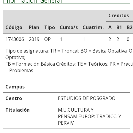
Información General
Créditos
Código
Plan
Tipo
Curso/s
Cuatrim.
A
B1
B2
1743006
2019
OP
1
1
2
2
0
Tipo de asignatura: TR = Troncal; BO = Básica Optativa; O
Optativa;
FB = Formación Básica Créditos: TE = Teóricos; PR = Prácti
= Problemas
Campus
Centro
ESTUDIOS DE POSGRADO
Titulación
M.U.CULTURA Y
PENSAM.EUROP: TRADICC. Y
PERVIV