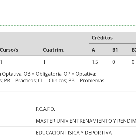
Créditos
Curso/s
Cuatrim.
A
B1
B
1
1
1.5
0
0
 Optativa; OB = Obligatoria; OP = Optativa;
; PR = Prácticos; CL = Clínicos; PB = Problemas
F.C.A.F.D.
MASTER UNIV.ENTRENAMIENTO Y RENDIM
EDUCACION FISICA Y DEPORTIVA