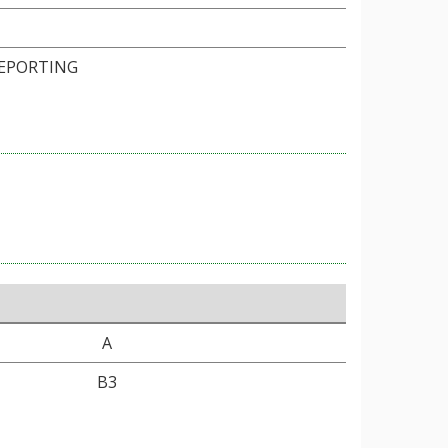
REPORTING
A
B3