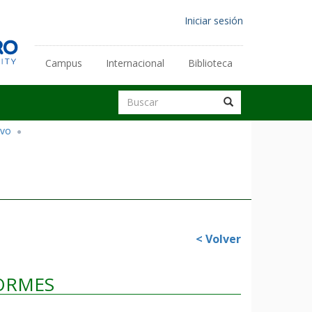
Menú
Iniciar sesión
de
cuenta
Enlaces
Campus
Internacional
Biblioteca
de
secundarios
usuario
Buscar
Buscar
Buscar
ivo
< Volver
FORMES