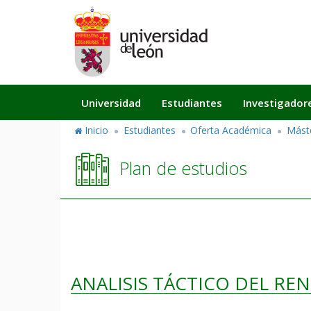
Pasar
al
contenido
principal
Navegación
Universidad
Estudiantes
Investigador
principal
Inicio
Estudiantes
Oferta Académica
Mást
Plan de estudios
ANALISIS TÁCTICO DEL RE