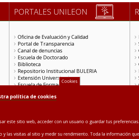
PORTALES UNILEON
Oficina de Evaluación y Calidad
Portal de Transparencia
Canal de denuncias
Escuela de Doctorado
Biblioteca
Repositorio Institucional BULERIA
Extensión Universitaria
Cookies
Escuela de Formación
FGULEM
tra política de cookies
Videoteca
ULE Online
Gestión Remota
HRS4R en la ULE
sar este sitio web, acceder con un usuario o guardar tus preferenci
Portal Científico
Unidad de Cultura Científica
co y las visitas al sitio y medir su rendimiento. Toda la información 