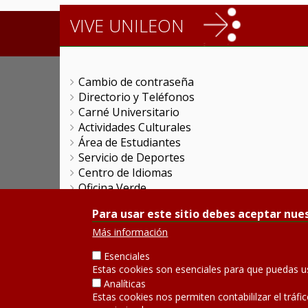
VIVE UNILEON
Cambio de contraseña
Directorio y Teléfonos
Carné Universitario
Actividades Culturales
Área de Estudiantes
Servicio de Deportes
Centro de Idiomas
Oficina Verde
Oficina de Prácticas y Empleabilidad
Para usar este sitio debes aceptar nues
Colegio Mayor San Isidoro
Colegio Mayor 'La Tebaida'
Más información
Servicios Universitarios Generales
Esenciales
Promociones Comerciales
Estas cookies son esenciales para que puedas u
Objetivos de Desarrollo Sostenible
Analíticas
Servicio de Publicaciones
Estas cookies nos permiten contabililzar el tráfi