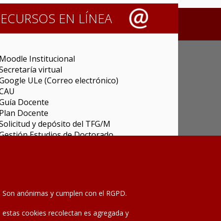
RECURSOS EN LÍNEA
Moodle Institucional
Secretaría virtual
Google ULe (Correo electrónico)
CAU
Guía Docente
Plan Docente
Solicitud y depósito del TFG/M
Gestión Estudios de Doctorado
Carga de actas
Universitas XXI Investigación
Sede Electrónica
Tramitador unileon
Perfil del Contratante
as. Son anónimas y cumplen con el RGPD.
Portal del Empleado
Servicio de Informática y Comunicaciones
que estas cookies recolectan es agregada y