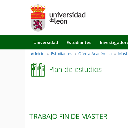
Pasar
al
contenido
principal
Navegación
Universidad
Estudiantes
Investigador
principal
Inicio
Estudiantes
Oferta Académica
Mást
Plan de estudios
TRABAJO FIN DE MASTER