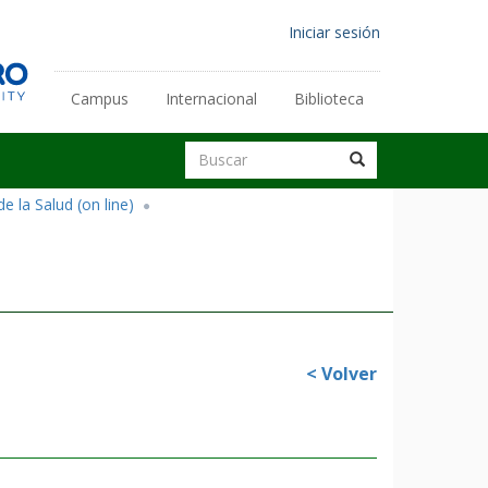
Menú
Iniciar sesión
de
cuenta
Enlaces
Campus
Internacional
Biblioteca
de
secundarios
usuario
Buscar
Buscar
Buscar
e la Salud (on line)
< Volver