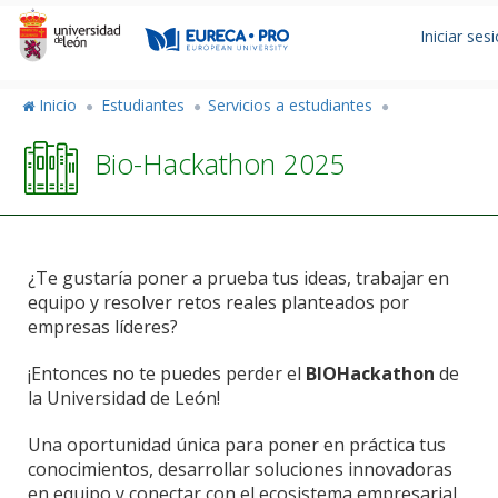
Pasar
Menú
al
Iniciar ses
de
contenido
principal
cuent
de
Inicio
Estudiantes
Servicios a estudiantes
usuar
Bio-Hackathon 2025
¿Te gustaría poner a prueba tus ideas, trabajar en
equipo y resolver retos reales planteados por
empresas líderes?
¡Entonces no te puedes perder el
BIOHackathon
de
la Universidad de León!
Una oportunidad única para poner en práctica tus
conocimientos, desarrollar soluciones innovadoras
en equipo y conectar con el ecosistema empresarial