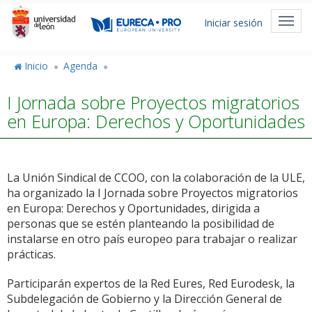
Pasar
Menú
al
Toggl
Iniciar sesión
de
contenido
navig
principal
cuenta
Inicio
Agenda
de
I Jornada sobre Proyectos migratorios
usuario
en Europa: Derechos y Oportunidades
La Unión Sindical de CCOO, con la colaboración de la ULE,
ha organizado la I Jornada sobre Proyectos migratorios
en Europa: Derechos y Oportunidades, dirigida a
personas que se estén planteando la posibilidad de
instalarse en otro país europeo para trabajar o realizar
prácticas.
Participarán expertos de la Red Eures, Red Eurodesk, la
Subdelegación de Gobierno y la Dirección General de