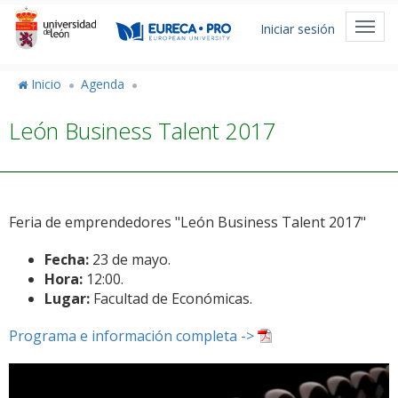
Pasar
Menú
al
Toggl
Iniciar sesión
de
contenido
navig
principal
cuenta
Inicio
Agenda
de
León Business Talent 2017
usuario
Feria de emprendedores "León Business Talent 2017"
Fecha:
23 de mayo.
Hora:
12:00.
Lugar:
Facultad de Económicas.
Programa e información completa ->