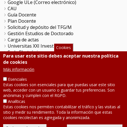
Google ULe (Correo electrónico)
CAU
Guía Docente
Plan Docente
Solicitud y depósito del TFG/M
Gestión Estudios de Doctorado
Carga de actas
Universitas XXI Investigación
Cookies
Sede Electrónica
Para usar este sitio debes aceptar nuestra política
Tramitador unileon
de cookies
Perfil del Contratante
Más información
Portal del Empleado
Servicio de Informática y Comunicaciones
Esenciales
Estas cookies son esenciales para que puedas usar este sitio
web, acceder con un usuario o guardar tus preferencias. Son
SÍGUENOS
anónimas y cumplen con el RGPD.
Analíticas
Estas cookies nos permiten contabililzar el tráfico y las visitas al
Teléfono: 987 291 000
sitio y medir su rendimiento. Toda la información que estas
Contacto
cookies recolectan es agregada y anonimizada.
Aviso legal
-
Política de privacidad
Mapa de la web