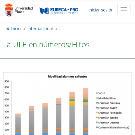
Pasar
Menú
al
Toggl
Iniciar sesión
de
contenido
navig
principal
cuenta
Inicio
Internacional
Vicerrectorado de Internacionalización
de
La ULE en números/Hitos
usuario