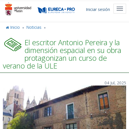
Pasar
Menú
al
Togg
Iniciar sesión
de
contenido
navi
principal
cuenta
Inicio
Noticias
de
El escritor Antonio Pereira y la
usuario
dimensión espacial en su obra
protagonizan un curso de
verano de la ULE
04 Jul, 2025