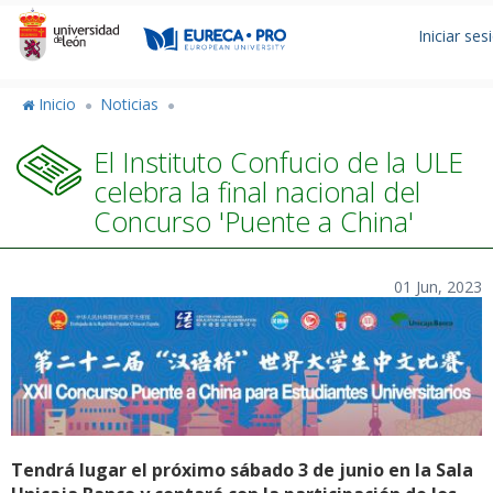
Pasar
Men
al
Iniciar ses
de
contenido
principal
cuen
Inicio
Noticias
de
El Instituto Confucio de la ULE
usua
celebra la final nacional del
Concurso 'Puente a China'
01 Jun, 2023
Tendrá lugar el próximo sábado 3 de junio en la Sala