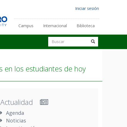
Menú
Iniciar sesión
de
cuenta
Campus
Internacional
Biblioteca
Enlaces
de
secundarios
Buscar
usuario
Buscar
Buscar
 en los estudiantes de hoy
Actualidad
Agenda
Noticias