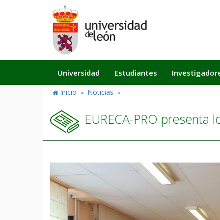
Pasar
al
contenido
principal
Navegación
Universidad
Estudiantes
Investigador
principal
Inicio
Noticias
EURECA-PRO presenta los