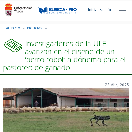
Pasar
Menú
al
Togg
Iniciar sesión
de
contenido
navi
principal
cuenta
Inicio
Noticias
de
Investigadores de la ULE
usuario
avanzan en el diseño de un
‘perro robot’ autónomo para el
pastoreo de ganado
23 Abr, 2025