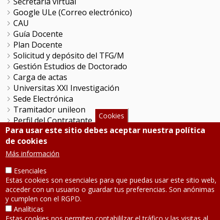
Secretaría virtual
Google ULe (Correo electrónico)
CAU
Guía Docente
Plan Docente
Solicitud y depósito del TFG/M
Gestión Estudios de Doctorado
Carga de actas
Universitas XXI Investigación
Sede Electrónica
Tramitador unileon
Cookies
Perfil del Contratante
Para usar este sitio debes aceptar nuestra política
Portal del Empleado
de cookies
Servicio de Informática y Comunicaciones
Más información
SÍGUENOS
Esenciales
Estas cookies son esenciales para que puedas usar este sitio web,
acceder con un usuario o guardar tus preferencias. Son anónimas
Teléfono: 987 291 000
y cumplen con el RGPD.
Contacto
Analíticas
Aviso legal
-
Política de privacidad
Estas cookies nos permiten contabililzar el tráfico y las visitas al