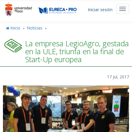
Pasar
Menú
al
Togg
Iniciar sesión
de
contenido
navi
principal
cuenta
Inicio
Noticias
de
La empresa LegioAgro, gestada
usuario
en la ULE, triunfa en la final de
Start-Up europea
17 Jul, 2017