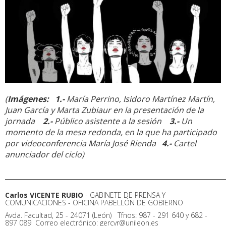
(
Imágenes: 1.-
María Perrino, Isidoro Martínez Martín,
Juan García y Marta Zubiaur en la presentación de la
jornada
2.-
Público asistente a la sesión
3.-
Un
momento de la mesa redonda, en la que ha participado
por videoconferencia María José Rienda
4.-
Cartel
anunciador del ciclo)
______________________________________________________________
Carlos VICENTE RUBIO
- GABINETE DE PRENSA Y
COMUNICACIONES - OFICINA PABELLÓN DE GOBIERNO
Avda. Facultad, 25 - 24071 (León)  Tfnos: 987 - 291 640 y 682 -
897 089  Correo electrónico: gercvr@unileon.es