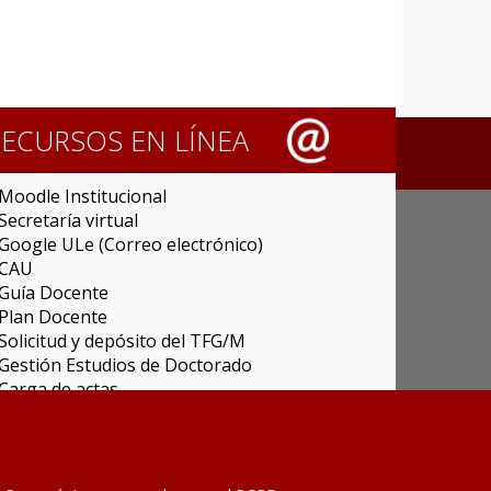
RECURSOS EN LÍNEA
Moodle Institucional
Secretaría virtual
Google ULe (Correo electrónico)
CAU
Guía Docente
Plan Docente
Solicitud y depósito del TFG/M
Gestión Estudios de Doctorado
Carga de actas
Universitas XXI Investigación
Sede Electrónica
Tramitador unileon
Perfil del Contratante