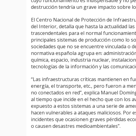
cuyo funcionamiento es indispensable y no per
destrucción tendría un grave impacto sobre los
El Centro Nacional de Protección de Infraestru
del Interior, detalla que hasta la actualidad l
trascendentales para el normal funcionamiento 
principales sistemas de producción como lo s
sociedades que no se encuentre vinculada o de
normativa española agrupa en: administración,
química, espacio, industria nuclear, instalacio
tecnologías de la información y las comunicac
“Las infraestructuras críticas mantienen en fu
energía, el transporte, etc., pero fueron a m
no conectados en red”, explica Manuel Domíng
al tiempo que incide en el hecho que con los a
expuesto a estos sistemas a una serie de ame
hacen vulnerables a ataques maliciosos. Por e
incidentes que ocasionen graves pérdidas ec
o causen desastres medioambientales”.