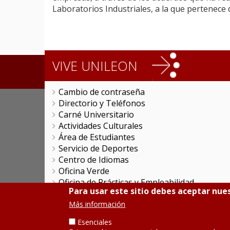
Laboratorios Industriales, a la que pertenece
VIVE UNILEON
Cambio de contraseña
Directorio y Teléfonos
Carné Universitario
Actividades Culturales
Área de Estudiantes
Servicio de Deportes
Centro de Idiomas
Oficina Verde
Oficina de Prácticas y Empleabilidad
Para usar este sitio debes aceptar nues
Colegio Mayor San Isidoro
Colegio Mayor 'La Tebaida'
Más información
Servicios Universitarios Generales
Esenciales
Promociones Comerciales