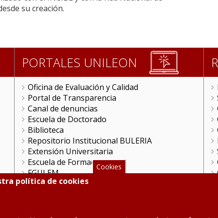
 desde su creación.
PORTALES UNILEON
Oficina de Evaluación y Calidad
Portal de Transparencia
Canal de denuncias
Escuela de Doctorado
Biblioteca
Repositorio Institucional BULERIA
Extensión Universitaria
Escuela de Formación
Cookies
FGULEM
tra política de cookies
Videoteca
ULE Online
Gestión Remota
HRS4R en la ULE