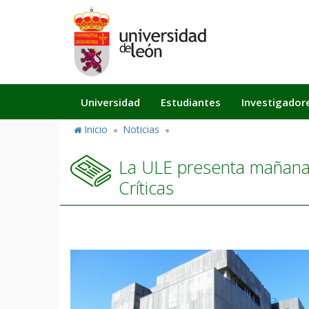
Pasar
al
contenido
principal
Navegación
Universidad
Estudiantes
Investigador
principal
Inicio
Noticias
La ULE presenta mañana e
Críticas