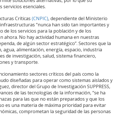
mite soluciones alternativas, por lo que su
 servicios esenciales.
cturas Críticas
(CNPIC)
, dependiente del Ministerio
as infraestructuras “nunca han sido tan importantes y
de los servicios para la población y de los
on ahora. No hay actividad humana en nuestras
penda, de algún sector estratégico”. Sectores que la
 agua, alimentación, energía, espacio, industria
nes de investigación, salud, sistema financiero,
iones y transporte.
ncionamiento sectores críticos del país como la
enudo diseñadas para operar como sistemas aislados y
uez, director del Grupo de Investigación SUPPRESS,
vances de las tecnologías de la información, “se ha
nazas para las que no están preparados y que los
so es una materia de máxima prioridad para evitar
onómicas, comprometan la seguridad de las personas