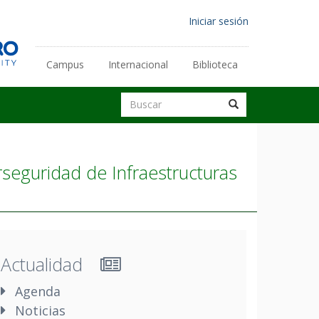
Menú
Iniciar sesión
de
cuenta
Campus
Internacional
Biblioteca
Enlaces
de
secundarios
Buscar
usuario
Buscar
Buscar
seguridad de Infraestructuras
Actualidad
Agenda
Noticias