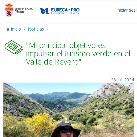
Pasar
Men
al
Iniciar ses
de
contenido
principal
cuen
Inicio
Noticias
de
"Mi principal objetivo es
usua
impulsar el turismo verde en el
Valle de Reyero"
26 Jul, 2024