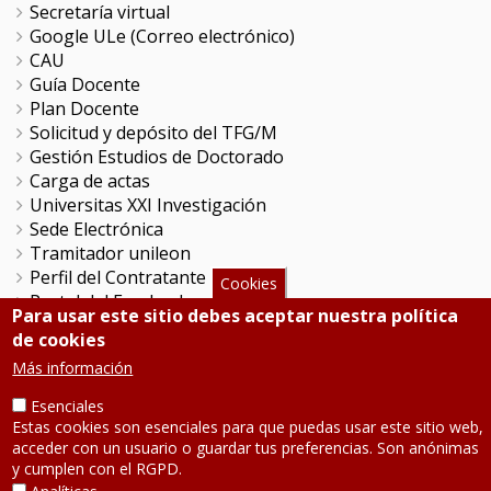
Secretaría virtual
Google ULe (Correo electrónico)
CAU
Guía Docente
Plan Docente
Solicitud y depósito del TFG/M
Gestión Estudios de Doctorado
Carga de actas
Universitas XXI Investigación
Sede Electrónica
Tramitador unileon
Perfil del Contratante
Cookies
Portal del Empleado
Para usar este sitio debes aceptar nuestra política
Servicio de Informática y Comunicaciones
de cookies
Más información
SÍGUENOS
Esenciales
Estas cookies son esenciales para que puedas usar este sitio web,
Teléfono: 987 291 000
acceder con un usuario o guardar tus preferencias. Son anónimas
Contacto
y cumplen con el RGPD.