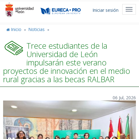
Pasar
Menú
al
Togg
Iniciar sesión
de
contenido
navi
principal
cuenta
Inicio
Noticias
de
Trece estudiantes de la
usuario
Universidad de León
impulsarán este verano
proyectos de innovación en el medio
rural gracias a las becas RALBAR
06 Jul, 2026