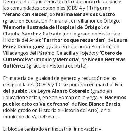
Dentro del bloque dedicado a la educación de calidad y
las comunidades sostenibles (ODS 4 y 11) figuran
'Verano con Raíces'
, de
Marina Benavides Castro
(grado en Educación Primaria), en Villamor de Órbigo;
'Memoria ilustrada de Hospital de Órbigo'
, de
Claudia Sánchez Calzado
(doble grado en Historia e
Historia del Arte);
'Territorios que recuerdan'
, de
Laura
Pérez Domínguez
(grado en Educación Primaria), en
Villadangos del Páramo, Celadilla y Fojedo; y
'Otero de
Curueño: Patrimonio y Memoria'
, de
Noelia Herreras
Gutiérrez
(grado en Historia del Arte).
En materia de igualdad de género y reducción de las
desigualdades (ODS 5 y 10) se pondrán en marcha
'Eco
del pueblo'
, de
Leyre Alonso Cotarelo
(grado en
Educación Social), en San Román de la Vega, y
'Hacemos
pueblo: esto es Valdefresno'
, de
Noa Blanco Barcia
(doble grado en Historia e Historia del Arte), en el
municipio de Valdefresno.
El bloque centrado en industria, innovación y