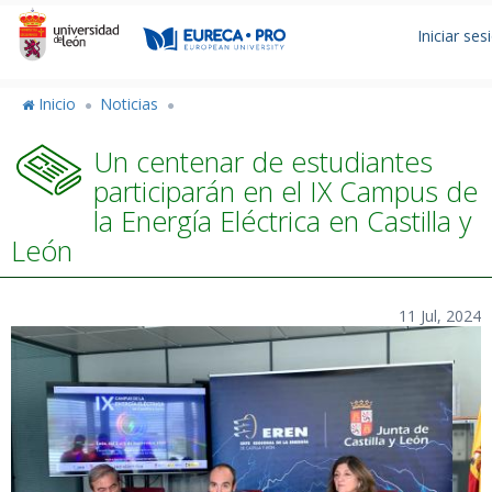
Pasar
Men
al
Iniciar ses
de
contenido
principal
cuen
Inicio
Noticias
de
Un centenar de estudiantes
usua
participarán en el IX Campus de
la Energía Eléctrica en Castilla y
León
11 Jul, 2024