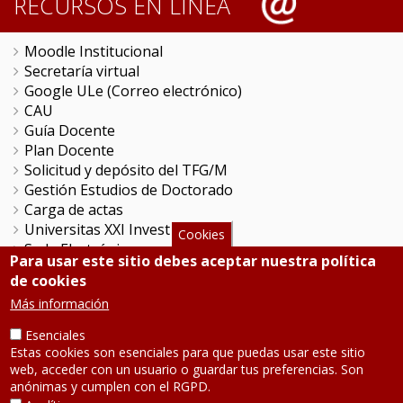
RECURSOS EN LÍNEA
Moodle Institucional
Secretaría virtual
Google ULe (Correo electrónico)
CAU
Guía Docente
Plan Docente
Solicitud y depósito del TFG/M
Gestión Estudios de Doctorado
Carga de actas
Universitas XXI Investigación
Cookies
Sede Electrónica
Para usar este sitio debes aceptar nuestra política
Tramitador unileon
de cookies
Perfil del Contratante
Más información
Portal del Empleado
Servicio de Informática y Comunicaciones
Esenciales
Estas cookies son esenciales para que puedas usar este sitio
web, acceder con un usuario o guardar tus preferencias. Son
SÍGUENOS
anónimas y cumplen con el RGPD.