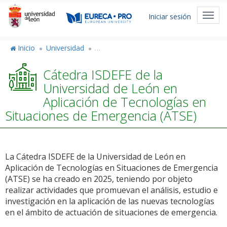
Pasar
Menú
al
Toggl
Iniciar sesión
de
contenido
navig
principal
cuenta
Inicio
Universidad
Cátedras Extraordinarias e Institucional
de
Cátedra ISDEFE de la
usuario
Universidad de León en
Aplicación de Tecnologías en
Situaciones de Emergencia (ATSE)
La Cátedra ISDEFE de la Universidad de León en
Aplicación de Tecnologías en Situaciones de Emergencia
(ATSE) se ha creado en 2025, teniendo por objeto
realizar actividades que promuevan el análisis, estudio e
investigación en la aplicación de las nuevas tecnologías
en el ámbito de actuación de situaciones de emergencia.