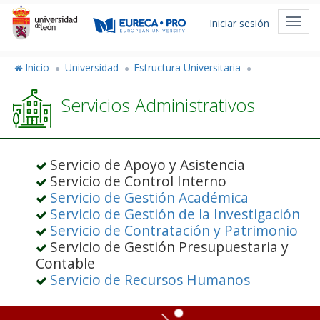
Pasar
Menú
al
Toggl
Iniciar sesión
de
contenido
navig
principal
cuenta
Inicio
Universidad
Estructura Universitaria
de
Servicios Administrativos
usuario
Servicio de Apoyo y Asistencia
Servicio de Control Interno
Servicio de Gestión Académica
Servicio de Gestión de la Investigación
Servicio de Contratación y Patrimonio
Servicio de Gestión Presupuestaria y
Contable
Servicio de Recursos Humanos