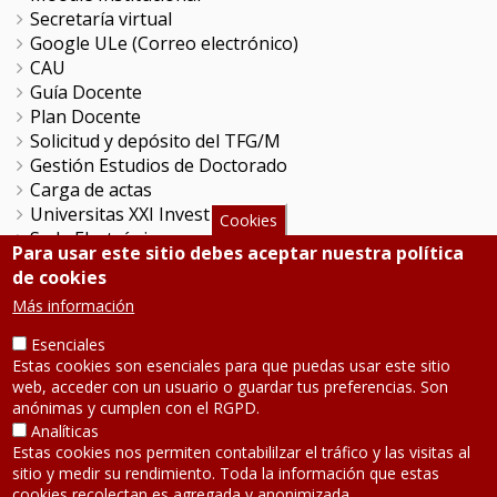
Secretaría virtual
Google ULe (Correo electrónico)
CAU
Guía Docente
Plan Docente
Solicitud y depósito del TFG/M
Gestión Estudios de Doctorado
Carga de actas
Universitas XXI Investigación
Cookies
Sede Electrónica
Para usar este sitio debes aceptar nuestra política
Tramitador unileon
de cookies
Perfil del Contratante
Más información
Portal del Empleado
Servicio de Informática y Comunicaciones
Esenciales
Estas cookies son esenciales para que puedas usar este sitio
web, acceder con un usuario o guardar tus preferencias. Son
SÍGUENOS
anónimas y cumplen con el RGPD.
Analíticas
Estas cookies nos permiten contabililzar el tráfico y las visitas al
Teléfono: 987 291 000
sitio y medir su rendimiento. Toda la información que estas
Contacto
cookies recolectan es agregada y anonimizada.