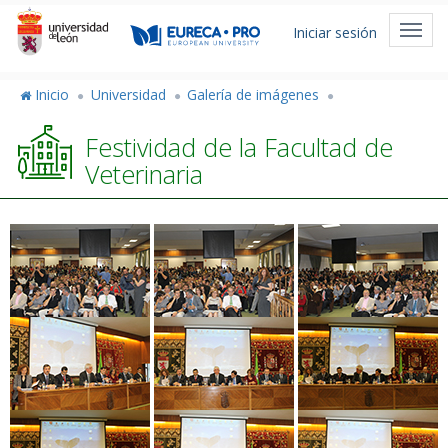
Pasar
Menú
al
Toggl
Iniciar sesión
de
contenido
navig
principal
cuenta
Inicio
Universidad
Galería de imágenes
de
Festividad de la Facultad de
usuario
Veterinaria