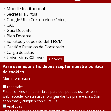
Moodle Institucional
Secretaría virtual
Google ULe (Correo electrónico)
CAU
Guía Docente
Plan Docente
Solicitud y depósito del TFG/M
Gestión Estudios de Doctorado
Carga de actas
Universitas XXI Investigación
Cookies
Sede Electrónica
Para usar este sitio debes aceptar nuestra política
Tramitador unileon
de cookies
Perfil del Contratante
Más información
Portal del Empleado
Servicio de Informática y Comunicaciones
Esenciales
Estas cookies son esenciales para que puedas usar este sitio
web, acceder con un usuario o guardar tus preferencias. Son
SÍGUENOS
anónimas y cumplen con el RGPD.
Analíticas
Estas cookies nos permiten contabililzar el tráfico y las visitas al