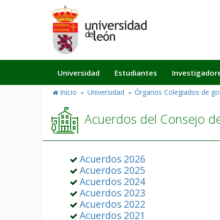
Pasar
al
contenido
principal
Navegación
Universidad
Estudiantes
Investigador
principal
Inicio
Universidad
Órganos Colegiados de go
Acuerdos del Consejo d
Acuerdos 2026
Acuerdos 2025
Acuerdos 2024
Acuerdos 2023
Acuerdos 2022
Acuerdos 2021