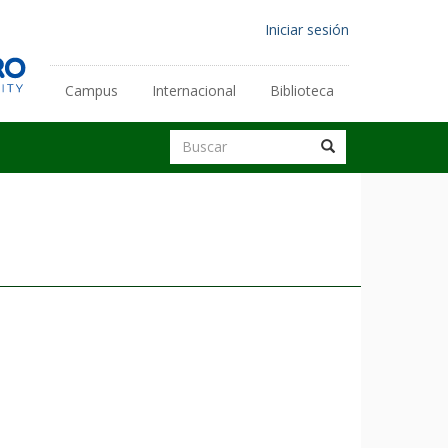
Menú
Iniciar sesión
de
cuenta
Campus
Internacional
Biblioteca
Enlaces
de
secundarios
Buscar
usuario
Buscar
Buscar