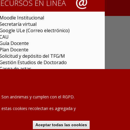
RECURSOS EN LÍNEA
Moodle Institucional
Secretaría virtual
Google ULe (Correo electrónico)
CAU
Guía Docente
Plan Docente
Solicitud y depósito del TFG/M
Gestión Estudios de Doctorado
Carga de actas
Universitas XXI Investigación
Sede Electrónica
Tramitador unileon
Perfil del Contratante
as. Son anónimas y cumplen con el RGPD.
Portal del Empleado
Servicio de Informática y Comunicaciones
que estas cookies recolectan es agregada y
Aviso legal
-
Política de privacidad
Mapa de la web
Aceptar todas las cookies
Declinar consenti
2020 © Universidad de León