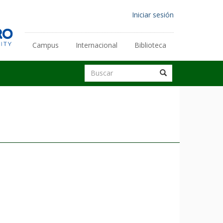
Menú
Iniciar sesión
de
cuenta
Campus
Internacional
Biblioteca
Enlaces
de
secundarios
Buscar
usuario
Buscar
Buscar