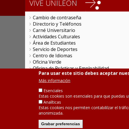
VIVE UNILEON
Cambio de contraseña
Directorio y Teléfonos
Carné Universitario
Actividades Culturales
Área de Estudiantes
Servicio de Deportes
Centro de Idiomas
Oficina Verde
Oficina de Prácticas y Empleabilidad
Para usar este sitio debes aceptar nues
Colegio Mayor San Isidoro
Más información
Colegio Mayor 'La Tebaida'
Servicios Universitarios Generales
Esenciales
Promociones Comerciales
Estas cookies son esenciales para que puedas u
Objetivos de Desarrollo Sostenible
Analíticas
Servicio de Publicaciones
Estas cookies nos permiten contabililzar el tráfi
anonimizada.
SÍGUENOS
Grabar preferencias