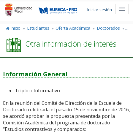
Pasar
Menú
al
Toggl
Iniciar sesión
de
contenido
navig
principal
cuenta
Inicio
Estudiantes
Oferta Académica
Doctorados
Est
de
Otra información de interés
usuario
Información General
Tríptico Informativo
En la reunión del Comité de Dirección de la Escuela de
Doctorado celebrada el pasado 15 de noviembre de 2016,
se acordó aprobar la propuesta presentada por la
Comisión Académica del programa de doctorado
“Estudios contrastivos y comparados: