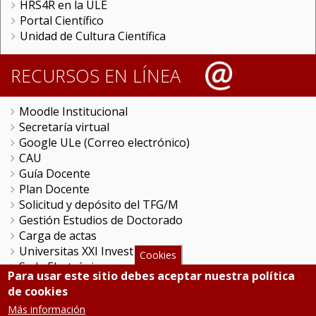
HRS4R en la ULE
Portal Científico
Unidad de Cultura Científica
RECURSOS EN LÍNEA
Moodle Institucional
Secretaría virtual
Google ULe (Correo electrónico)
CAU
Guía Docente
Plan Docente
Solicitud y depósito del TFG/M
Gestión Estudios de Doctorado
Carga de actas
Universitas XXI Investigación
Cookies
Sede Electrónica
Para usar este sitio debes aceptar nuestra política
Tramitador unileon
de cookies
Perfil del Contratante
Más información
Portal del Empleado