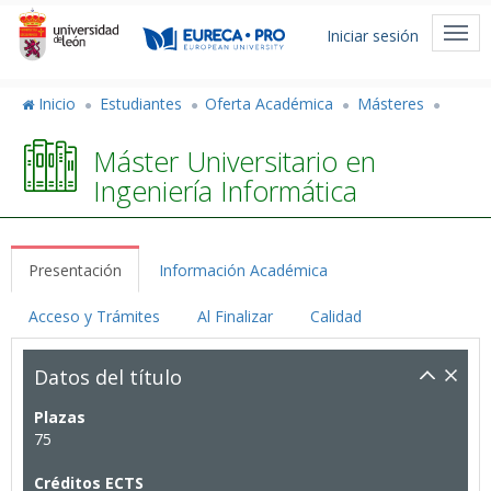
Pasar
Menú
al
Togg
Iniciar sesión
de
contenido
navi
principal
cuenta
Inicio
Estudiantes
Oferta Académica
Másteres
de
Máster Universitario en
usuario
Ingeniería Informática
Presentación
Información Académica
Acceso y Trámites
Al Finalizar
Calidad
Datos del título
Plazas
75
Créditos ECTS