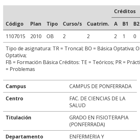
Créditos
Código
Plan
Tipo
Curso/s
Cuatrim.
A
B1
B2
1107015
2010
OB
2
2
2
1
0
Tipo de asignatura: TR = Troncal; BO = Básica Optativa; O
Optativa;
FB = Formación Básica Créditos: TE = Teóricos; PR = Prácti
= Problemas
Campus
CAMPUS DE PONFERRADA
Centro
FAC. DE CIENCIAS DE LA
SALUD
Titulación
GRADO EN FISIOTERAPIA
(PONFERRADA)
Departamento
ENFERMERIA Y