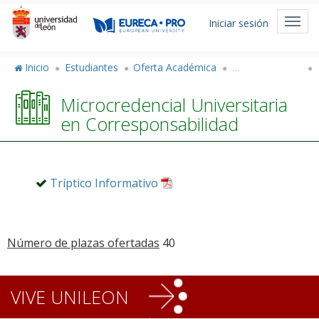
Pasar
Menú
al
Toggl
Iniciar sesión
de
contenido
navig
principal
cuenta
Inicio
Estudiantes
Oferta Académica
Títulos Propios
de
Microcredencial Universitaria
usuario
en Corresponsabilidad
Tríptico Informativo
Número de plazas ofertadas
40
VIVE UNILEON