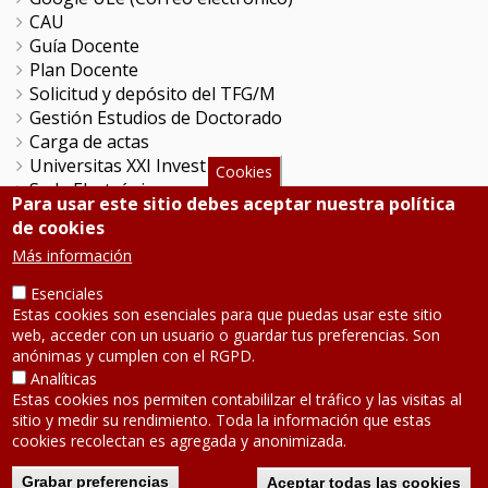
CAU
Guía Docente
Plan Docente
Solicitud y depósito del TFG/M
Gestión Estudios de Doctorado
Carga de actas
Universitas XXI Investigación
Cookies
Sede Electrónica
Para usar este sitio debes aceptar nuestra política
Tramitador unileon
de cookies
Perfil del Contratante
Más información
Portal del Empleado
Servicio de Informática y Comunicaciones
Esenciales
Estas cookies son esenciales para que puedas usar este sitio
web, acceder con un usuario o guardar tus preferencias. Son
SÍGUENOS
anónimas y cumplen con el RGPD.
Analíticas
Estas cookies nos permiten contabililzar el tráfico y las visitas al
Teléfono: 987 291 000
sitio y medir su rendimiento. Toda la información que estas
Contacto
cookies recolectan es agregada y anonimizada.
Aviso legal
-
Política de privacidad
D
Mapa de la web
Grabar preferencias
c
Aceptar todas las cookies