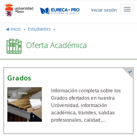
Pasar
Menú
al
Togg
Iniciar sesión
de
contenido
navi
principal
cuenta
Inicio
Estudiantes
de
Oferta Académica
usuario
Grados
Información completa sobre los
Grados ofertados en nuestra
Universidad, información
académica, tramites, salidas
profesionales, calidad,...