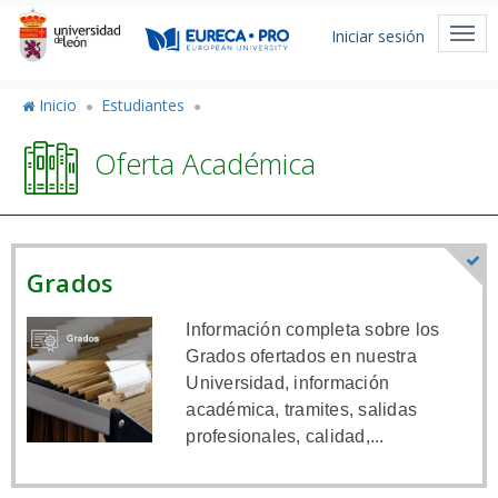
Pasar
Menú
al
Togg
Iniciar sesión
de
contenido
navi
principal
cuenta
Inicio
Estudiantes
de
Oferta Académica
usuario
Grados
Información completa sobre los
Grados ofertados en nuestra
Universidad, información
académica, tramites, salidas
profesionales, calidad,...