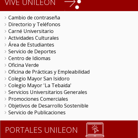
VIVE UNILEON
DEFINIR
LA
COMPETITIVIDAD
Cambio de contraseña
DE
Directorio y Teléfonos
LAS
Carné Universitario
INSTITUCIONES
Actividades Culturales
DE
Área de Estudiantes
EDUCACION
Servicio de Deportes
SUPERIOR"
Centro de Idiomas
Oficina Verde
Oficina de Prácticas y Empleabilidad
Colegio Mayor San Isidoro
Colegio Mayor 'La Tebaida'
Servicios Universitarios Generales
Promociones Comerciales
Objetivos de Desarrollo Sostenible
Servicio de Publicaciones
PORTALES UNILEON