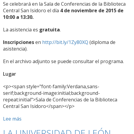
Se celebrará en la Sala de Conferencias de la Biblioteca
Central San Isidoro el día
4 de noviembre de 2015 de
10:00 a 13:30.
La asistencia es
gratuita
.
Inscripciones
en
http://bit.ly/1Zy80XQ
(diploma de
asistencia).
En el archivo adjunto se puede consultar el programa.
Lugar
<p><span style="font-family:Verdana,sans-
serif;background-image:initial;background-
repeat:initial">Sala de Conferencias de la Biblioteca
Central San Isidoro</span></p>
Lee más
sobre
I
LA UNIVERSIDAD DE LEÓN
Jornada