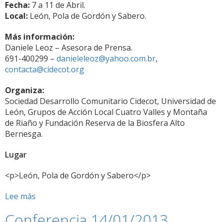
Fecha:
7 a 11 de Abril.
Local:
León, Pola de Gordón y Sabero.
Más información:
Daniele Leoz – Asesora de Prensa.
691-400299 –
danieleleoz@yahoo.com.br
,
contacta@cidecot.org
Organiza:
Sociedad Desarrollo Comunitario Cidecot, Universidad de
León, Grupos de Acción Local Cuatro Valles y Montaña
de Riaño y Fundación Reserva de la Biosfera Alto
Bernesga.
Lugar
<p>León, Pola de Gordón y Sabero</p>
Lee más
sobre
La
Conferencia 14/01/2013
Universidad