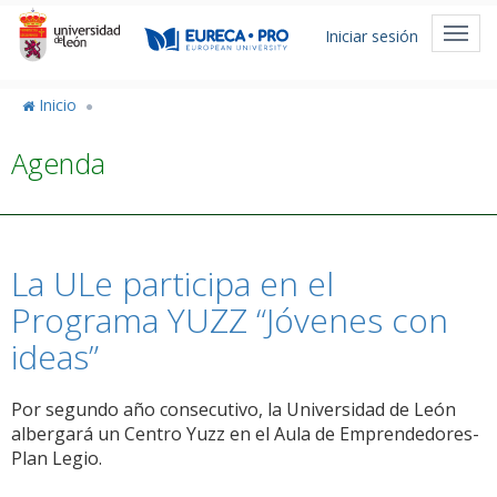
Pasar
Menú
al
Toggl
Iniciar sesión
de
contenido
navig
principal
cuenta
Inicio
de
Agenda
usuario
La ULe participa en el
Programa YUZZ “Jóvenes con
ideas”
Por segundo año consecutivo, la Universidad de León
albergará un Centro Yuzz en el Aula de Emprendedores-
Plan Legio.