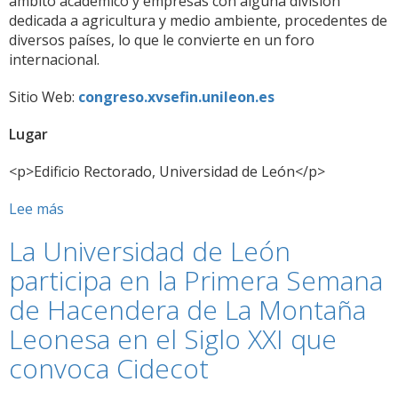
ámbito académico y empresas con alguna división
dedicada a agricultura y medio ambiente, procedentes de
diversos países, lo que le convierte en un foro
internacional.
Sitio Web:
congreso.xvsefin.unileon.es
Lugar
<p>Edificio Rectorado, Universidad de León</p>
Lee más
sobre
LA
La Universidad de León
UNIVERSIDAD
DE
participa en la Primera Semana
LEÓN
de Hacendera de La Montaña
ALOJA
EN
Leonesa en el Siglo XXI que
JUNIO
convoca Cidecot
UN
CONGRESO