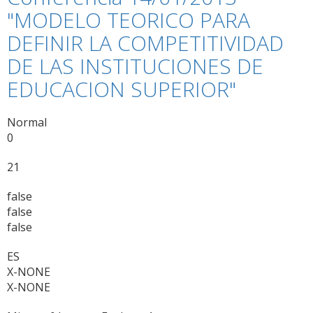
de
"MODELO TEORICO PARA
León
DEFINIR LA COMPETITIVIDAD
participa
en
DE LAS INSTITUCIONES DE
la
EDUCACION SUPERIOR"
Primera
Semana
de
Normal
Hacendera
0
de
La
21
Montaña
Leonesa
false
en
false
el
false
Siglo
XXI
ES
que
X-NONE
convoca
X-NONE
Cidecot