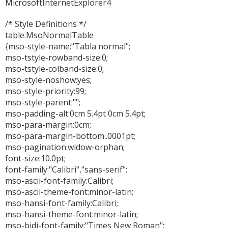
MicrosoftInternetExplorer4
/* Style Definitions */
table.MsoNormalTable
{mso-style-name:"Tabla normal";
mso-tstyle-rowband-size:0;
mso-tstyle-colband-size:0;
mso-style-noshow:yes;
mso-style-priority:99;
mso-style-parent:"";
mso-padding-alt:0cm 5.4pt 0cm 5.4pt;
mso-para-margin:0cm;
mso-para-margin-bottom:.0001pt;
mso-pagination:widow-orphan;
font-size:10.0pt;
font-family:"Calibri","sans-serif";
mso-ascii-font-family:Calibri;
mso-ascii-theme-font:minor-latin;
mso-hansi-font-family:Calibri;
mso-hansi-theme-font:minor-latin;
mso-bidi-font-family:"Times New Roman";