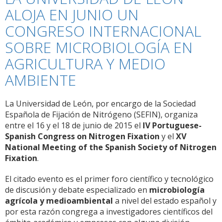
sobre
ALOJA EN JUNIO UN
Proyectos
CONGRESO INTERNACIONAL
migratorios
en
SOBRE MICROBIOLOGÍA EN
Europa:
AGRICULTURA Y MEDIO
Derechos
y
AMBIENTE
Oportunidades
La Universidad de León, por encargo de la Sociedad
Española de Fijación de Nitrógeno (SEFIN), organiza
entre el 16 y el 18 de junio de 2015 el
IV Portuguese-
Spanish Congress on Nitrogen Fixation
y el
XV
National Meeting of the Spanish Society of Nitrogen
Fixation
.
El citado evento es el primer foro científico y tecnológico
de discusión y debate especializado en
microbiología
agrícola y medioambiental
a nivel del estado español y
por esta razón congrega a investigadores científicos del