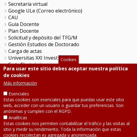
Secretaría virtual
Google ULe (Correo electrónico)
CAU
Guía Docente
Plan Docente
Solicitud y depósito del TFG/M
Gestión Estudios de Doctorado
Carga de actas
Universitas XXI Investigación
Cookies
Sede Electrónica
Para usar este sitio debes aceptar nuestra política
Tramitador unileon
de cookies
Perfil del Contratante
Más información
Portal del Empleado
Servicio de Informática y Comunicaciones
Esenciales
Estas cookies son esenciales para que puedas usar este sitio
web, acceder con un usuario o guardar tus preferencias. Son
SÍGUENOS
anónimas y cumplen con el RGPD.
Analíticas
Estas cookies nos permiten contabililzar el tráfico y las visitas al
Teléfono: 987 291 000
Contacto
sitio y medir su rendimiento. Toda la información que estas
cookies recolectan es agregada y anonimizada.