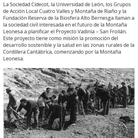
INTERNACIONAL
La Sociedad Cidecot, la Universidad de León, los Grupos
SOBRE
de Acción Local Cuatro Valles y Montaña de Riaño y la
MICROBIOLOGÍA
Fundación Reserva de la Biosfera Alto Bernesga llaman a
EN
la sociedad civil interesada en el futuro de la Montaña
AGRICULTURA
Leonesa a planificar el Proyecto Vadinia – San Froilán.
Y
Este proyecto tiene como misión la promoción del
MEDIO
desarrollo sostenible y la salud en las zonas rurales de la
AMBIENTE
Cordillera Cantábrica, comenzando por la Montaña
Leonesa.