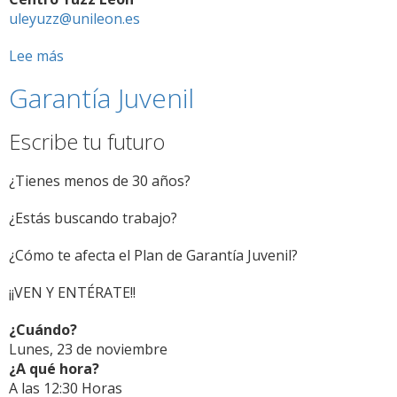
uleyuzz@unileon.es
Lee más
sobre
La
Garantía Juvenil
ULe
participa
en
Escribe tu futuro
el
Programa
¿Tienes menos de 30 años?
YUZZ
“Jóvenes
¿Estás buscando trabajo?
con
ideas”
¿Cómo te afecta el Plan de Garantía Juvenil?
¡¡VEN Y ENTÉRATE!!
¿Cuándo?
Lunes, 23 de noviembre
¿A qué hora?
A las 12:30 Horas