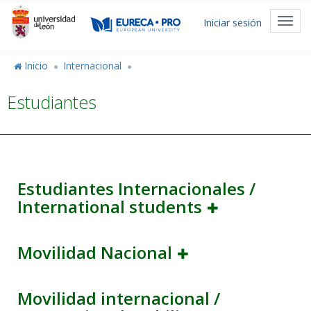
Pasar
Menú
al
Toggl
Iniciar sesión
de
contenido
navig
principal
cuenta
Inicio
Internacional
de
Estudiantes
usuario
Estudiantes Internacionales /
International students
Movilidad Nacional
Movilidad internacional /