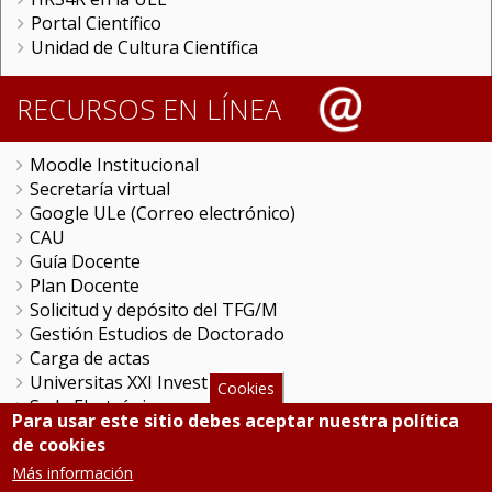
Portal Científico
Unidad de Cultura Científica
RECURSOS EN LÍNEA
Moodle Institucional
Secretaría virtual
Google ULe (Correo electrónico)
CAU
Guía Docente
Plan Docente
Solicitud y depósito del TFG/M
Gestión Estudios de Doctorado
Carga de actas
Universitas XXI Investigación
Cookies
Sede Electrónica
Para usar este sitio debes aceptar nuestra política
Tramitador unileon
de cookies
Perfil del Contratante
Más información
Portal del Empleado