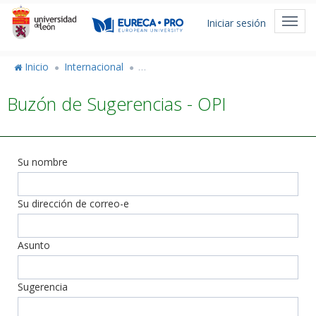
Pasar
Menú
al
Toggl
Iniciar sesión
de
contenido
navig
principal
cuenta
Inicio
Internacional
Vicerrectorado de Internacionalización
de
Buzón de Sugerencias - OPI
usuario
Su nombre
Su dirección de correo-e
Asunto
Sugerencia