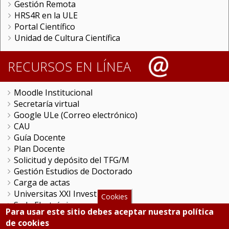
Gestión Remota
HRS4R en la ULE
Portal Científico
Unidad de Cultura Científica
RECURSOS EN LÍNEA
Moodle Institucional
Secretaría virtual
Google ULe (Correo electrónico)
CAU
Guía Docente
Plan Docente
Solicitud y depósito del TFG/M
Gestión Estudios de Doctorado
Carga de actas
Universitas XXI Investigación
Cookies
Sede Electrónica
Para usar este sitio debes aceptar nuestra política
Tramitador unileon
de cookies
Perfil del Contratante