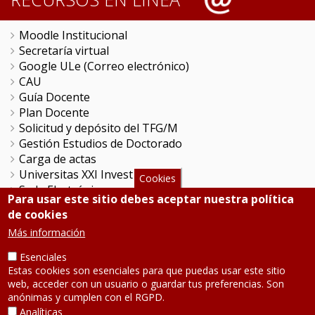
Moodle Institucional
Secretaría virtual
Google ULe (Correo electrónico)
CAU
Guía Docente
Plan Docente
Solicitud y depósito del TFG/M
Gestión Estudios de Doctorado
Carga de actas
Universitas XXI Investigación
Cookies
Sede Electrónica
Para usar este sitio debes aceptar nuestra política
Tramitador unileon
de cookies
Perfil del Contratante
Más información
Portal del Empleado
Servicio de Informática y Comunicaciones
Esenciales
Estas cookies son esenciales para que puedas usar este sitio
web, acceder con un usuario o guardar tus preferencias. Son
SÍGUENOS
anónimas y cumplen con el RGPD.
Analíticas