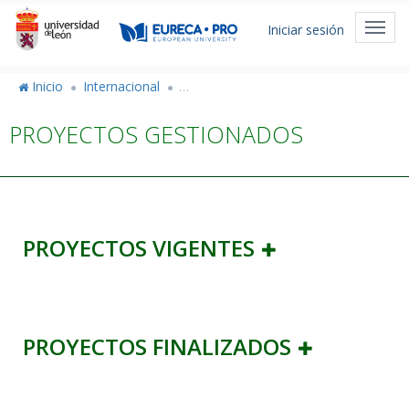
Pasar
Menú
al
Toggl
Iniciar sesión
de
contenido
navig
principal
cuenta
Inicio
Internacional
Vicerrectorado de Internacionalización
de
PROYECTOS GESTIONADOS
usuario
PROYECTOS VIGENTES
PROYECTOS FINALIZADOS