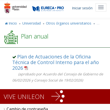
Pasar
Menú
al
Toggl
Iniciar sesión
de
contenido
navig
principal
cuenta
Inicio
Universidad
Otros órganos universitarios
Oficina 
de
Plan anual
usuario
Plan de Actuaciones de la Oficina
Técnica de Control Interno para el año
2026
(aprobado por Acuerdo del Consejo de Gobierno de
06/02/2026 y Consejo Social de 19/02/2026)
VIVE UNILEON
Cambio de contraseña