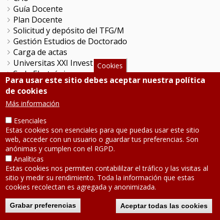
Guía Docente
Plan Docente
Solicitud y depósito del TFG/M
Gestión Estudios de Doctorado
Carga de actas
Universitas XXI Investigación
Cookies
Sede Electrónica
Para usar este sitio debes aceptar nuestra política
Tramitador unileon
de cookies
Perfil del Contratante
Más información
Portal del Empleado
Servicio de Informática y Comunicaciones
Esenciales
Estas cookies son esenciales para que puedas usar este sitio
web, acceder con un usuario o guardar tus preferencias. Son
SÍGUENOS
anónimas y cumplen con el RGPD.
Analíticas
Estas cookies nos permiten contabililzar el tráfico y las visitas al
Teléfono: 987 291 000
sitio y medir su rendimiento. Toda la información que estas
Contacto
cookies recolectan es agregada y anonimizada.
Aviso legal
-
Política de privacidad
Mapa de la web
Grabar preferencias
Aceptar todas las cookies
2020 © Universidad de León