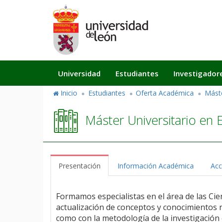
Pasar
al
contenido
principal
Navegación
Universidad
Estudiantes
Investigador
principal
Inicio
Estudiantes
Oferta Académica
Mást
Máster Universitario en 
Presentación
Información Académica
Acc
Formamos especialistas en el área de las Cie
actualización de conceptos y conocimientos r
como con la metodología de la investigación 