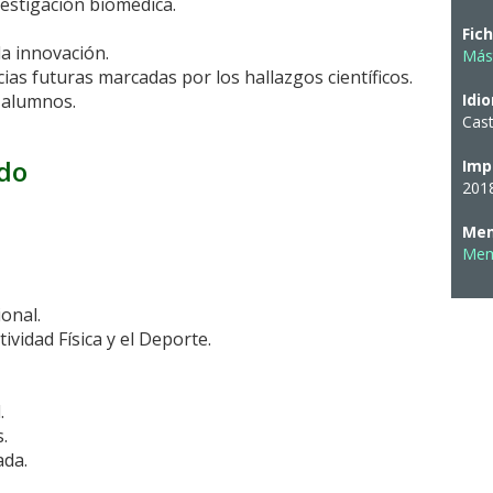
vestigación biomédica.
Fic
la innovación.
Más
ias futuras marcadas por los hallazgos científicos.
s alumnos.
Idi
Cast
ado
Imp
201
n:
Mem
Mem
onal.
ividad Física y el Deporte.
.
.
ada.