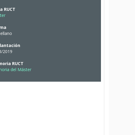
ha RUCT
ter
oma
ellano
lantación
8/2019
oria RUCT
oria del Máster