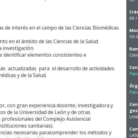
Cré
60 /
s de interés en el campo de las Ciencias Biomédicas
Mod
On l
to en el ámbito de las Ciencias de la Salud.
a investigación.
Ram
e identificar elementos consistentes e
Cien
Cen
s actualizadas para el desarrollo de actividades
Facu
édicas y de la Salud.
Órg
Facu
Cen
or, con gran experiencia docente, investigadora y
ges
os de la Universidad de León y de otras
Uni
 profesionales del Complejo Asistencial
stituciones sanitarias).
Ca
ncias necesarias paracomprender los métodos y
Leó