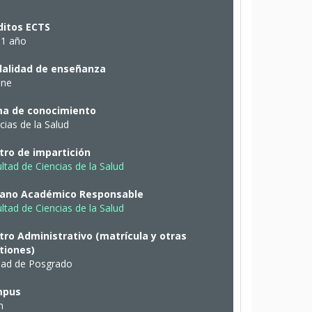
ditos ECTS
 1 año
alidad de enseñanza
ine
a de conocimiento
cias de la Salud
tro de impartición
ltad de Ciencias de la Salud
ano Académico Responsable
ltad de Ciencias de la Salud
tro Administrativo (matrícula y otras
tiones)
dad de Posgrado
mpus
n