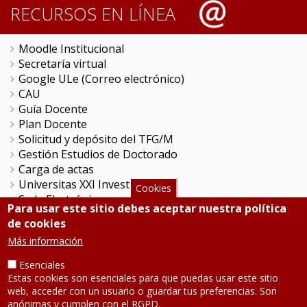
RECURSOS EN LÍNEA
Moodle Institucional
Secretaría virtual
Google ULe (Correo electrónico)
CAU
Guía Docente
Plan Docente
Solicitud y depósito del TFG/M
Gestión Estudios de Doctorado
Carga de actas
Universitas XXI Investigación
Cookies
Sede Electrónica
Para usar este sitio debes aceptar nuestra política
Tramitador unileon
de cookies
Perfil del Contratante
Más información
Portal del Empleado
Servicio de Informática y Comunicaciones
Esenciales
Estas cookies son esenciales para que puedas usar este sitio
web, acceder con un usuario o guardar tus preferencias. Son
SÍGUENOS
anónimas y cumplen con el RGPD.