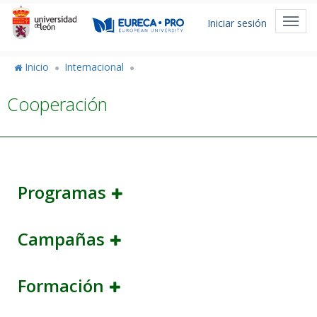
Pasar
Menú
al
Toggl
Iniciar sesión
de
contenido
navig
principal
cuenta
Inicio
Internacional
de
Cooperación
usuario
Programas
Campañas
Formación